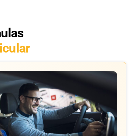
aulas
icular