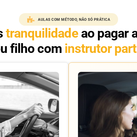
AULAS COM MÉTODO, NÃO SÓ PRÁTICA
s
tranquilidade
ao pagar 
u filho com
instrutor part