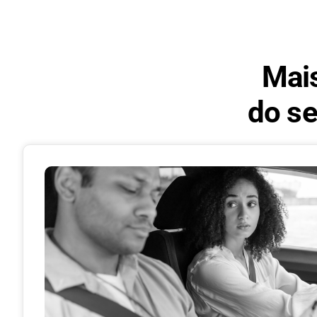
Mai
do se