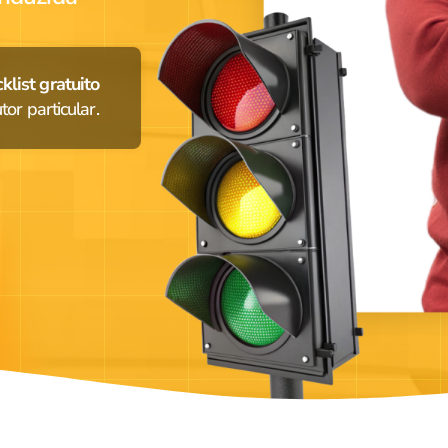
klist gratuito
or particular.