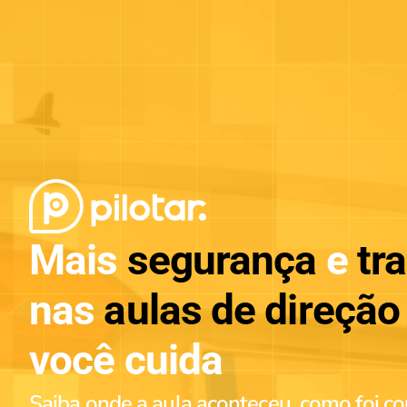
Mais
segurança
e
tr
nas
aulas de direção
você cuida
Saiba onde a aula aconteceu, como foi c