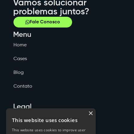
Vamos solucionar
problemas juntos?
Fale Conosco
Menu
Home
Cases
Blog
Contato
Legal
×
Politicas de Privacidade
This website uses cookies
This website uses cookies to improve user
Termos de Serviço