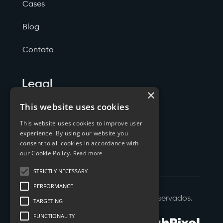
Cases
Blog
Contato
Legal
×
Politicas de Privacidade
This website uses cookies
This website uses cookies to improve user
Termos de Serviço
experience. By using our website you
consent to all cookies in accordance with
Cookies
our Cookie Policy.
Read more
STRICTLY NECESSARY
PERFORMANCE
©
2026
XTYL - Todos os Direitos Reservados.
TARGETING
FUNCTIONALITY