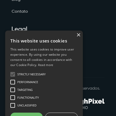
Contato
Legal
×
Politicas de Privacidade
This website uses cookies
This website uses cookies to improve user
Termos de Serviço
experience. By using our website you
consent to all cookies in accordance with
Cookies
our Cookie Policy.
Read more
STRICTLY NECESSARY
PERFORMANCE
©
2026
XTYL - Todos os Direitos Reservados.
TARGETING
FUNCTIONALITY
UNCLASSIFIED