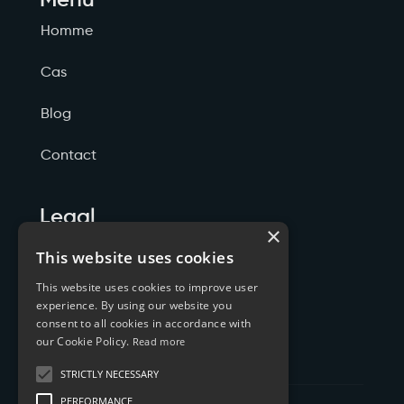
Homme
Cas
Blog
Contact
Legal
×
Politicas de Privacidade
This website uses cookies
This website uses cookies to improve user
Termos de Serviço
experience. By using our website you
consent to all cookies in accordance with
Cookies
our Cookie Policy.
Read more
STRICTLY NECESSARY
PERFORMANCE