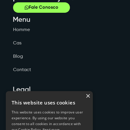
Fale Conosco
Menu
Homme
Cas
Blog
Contact
Legal
×
Politicas de Privacidade
This website uses cookies
This website uses cookies to improve user
Termos de Serviço
experience. By using our website you
consent to all cookies in accordance with
Cookies
our Cookie Policy.
Read more