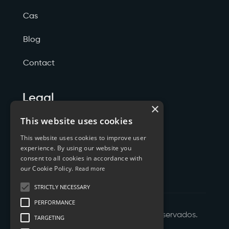
Cas
Blog
Contact
Legal
×
Politicas de Privacidade
This website uses cookies
This website uses cookies to improve user
Termos de Serviço
experience. By using our website you
consent to all cookies in accordance with
Cookies
our Cookie Policy.
Read more
STRICTLY NECESSARY
PERFORMANCE
©
2026
XTYL - Todos os Direitos Reservados.
TARGETING