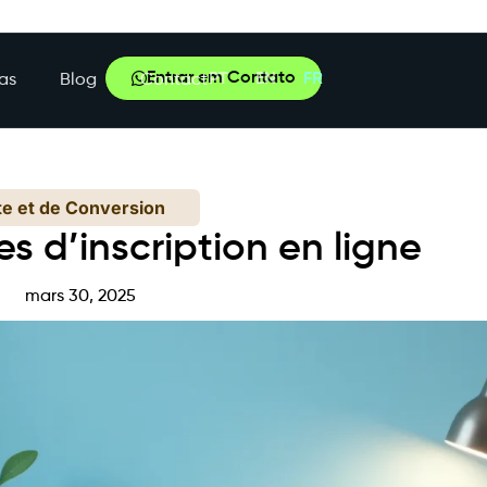
Entrar em Contato
PT
EN
FR
as
Blog
Contact
te et de Conversion
 d’inscription en ligne
mars 30, 2025