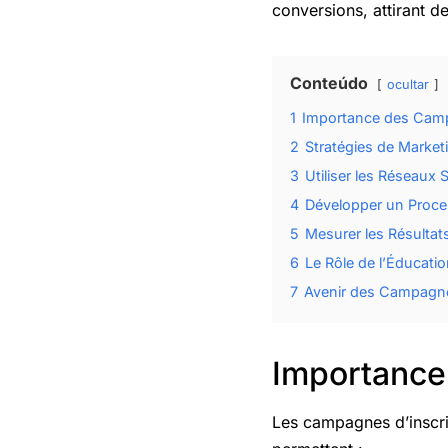
conversions, attirant d
Conteúdo
ocultar
1
Importance des Camp
2
Stratégies de Marke
3
Utiliser les Réseaux
4
Développer un Proces
5
Mesurer les Résulta
6
Le Rôle de l’Éducati
7
Avenir des Campagne
Importance
Les campagnes d’inscrip