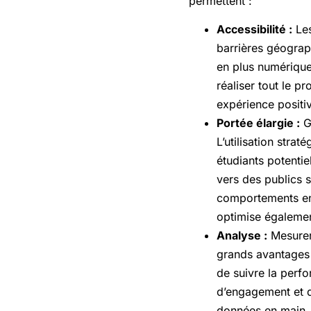
permettent :
Accessibilité :
Les
barrières géograp
en plus numérique
réaliser tout le p
expérience positive
Portée élargie :
Gr
L’utilisation stra
étudiants potentie
vers des publics 
comportements en 
optimise également
Analyse :
Mesurer 
grands avantages 
de suivre la perf
d’engagement et q
données en main, 