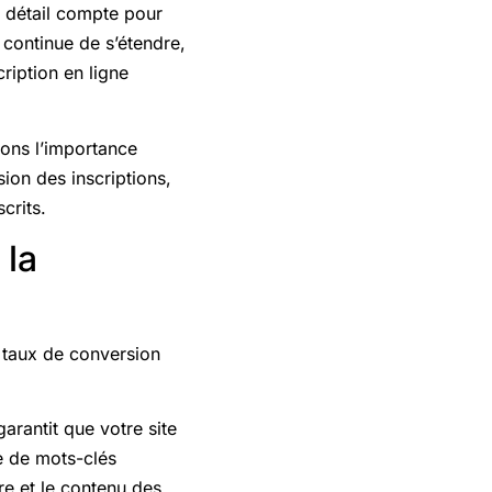
 détail compte pour
 continue de s’étendre,
iption en ligne
rons l’importance
ion des inscriptions,
crits.
 la
 taux de conversion
arantit que votre site
he de mots-clés
re et le contenu des