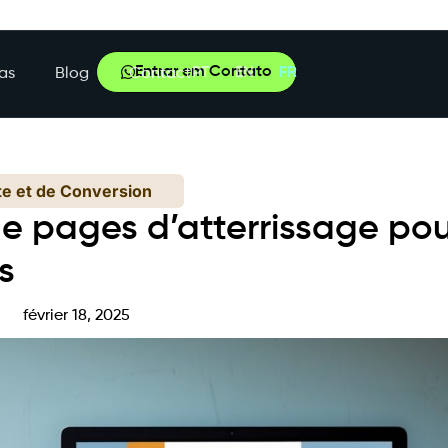
Entrar em Contato
PT
EN
FR
as
Blog
Contact
te et de Conversion
e pages d’atterrissage pou
s
février 18, 2025