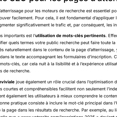
atterrissage pour les moteurs de recherche est essentiel po
rouver facilement. Pour cela, il est fondamental d’appliquer 
enter significativement le trafic et, par conséquent, les in
s importants est l’
utilisation de mots-clés pertinents
. Eff
fier quels termes votre public recherche peut faire toute la
rés naturellement dans le contenu de la page d’atterrissage,
et dans le texte accompagnant les formulaires d’inscription. C
ots-clés, car cela nuit à la lisibilité et à l’expérience utilisa
rs de recherche.
viviale
joue également un rôle crucial dans l’optimisation 
s courtes et compréhensibles facilitent non seulement l’ind
ent également les utilisateurs à mieux comprendre le cont
onne pratique consiste à inclure le mot-clé principal dans l
 la page dans les résultats de recherche. Par exemple, au l
telle que « www.votresite.com/inscriptions-2025 » devient p