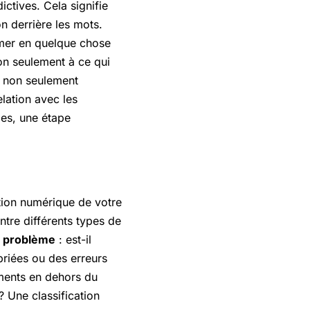
ictives. Cela signifie
n derrière les mots.
rmer en quelque chose
on seulement à ce qui
t non seulement
elation avec les
les, une étape
tation numérique de votre
tre différents types de
u problème
: est-il
priées ou des erreurs
ments en dehors du
? Une classification