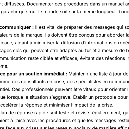
nt diffusées. Documenter ces procédures dans un manuel acc
garantir que tout le monde soit sur la même longueur d’ond
 communiquer :
Il est vital de préparer des messages qui so
aleurs de la marque. Ils doivent être conçus pour aborder l
ficace, aidant à minimiser la diffusion d’informations erroné
ges clés qui peuvent être adaptés au fur et à mesure de l’é
mmunication reste ciblée et efficace, évitant des réactions 
ème.
ce pour un soutien immédiat :
Maintenir une liste à jour d
comme des consultants en crise, des spécialistes en communi
entiel. Ces professionnels peuvent être vitaux pour orienter l
ue lorsque la situation s’aggrave. Établir un protocole pour
célérer la réponse et minimiser l’impact de la crise.
plan de réponse rapide soit testé et révisé régulièrement, ga
ent à l’aise avec les procédures et que les messages restent
re face aux crises sur les réseaux sociaux de manière effi