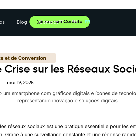
Entrar em Contato
PT
EN
FR
as
Blog
Contact
te et de Conversion
 Crise sur les Réseaux Soc
mai 19, 2025
 les réseaux sociaux est une pratique essentielle pour les en
on. Grâce à une surveillance constante et une réponse rapi