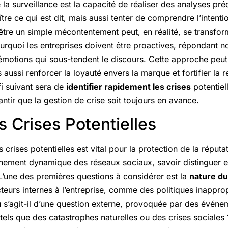
la surveillance est la capacité de réaliser des analyses préd
re ce qui est dit, mais aussi tenter de comprendre l’intentio
 être un simple mécontentement peut, en réalité, se transfo
urquoi les entreprises doivent être proactives, répondant n
x émotions qui sous-tendent le discours. Cette approche peu
 aussi renforcer la loyauté envers la marque et fortifier la r
i suivant sera de
identifier rapidement les crises
potentiel
tir que la gestion de crise soit toujours en avance.
es Crises Potentielles
s crises potentielles est vital pour la protection de la répu
nement dynamique des réseaux sociaux, savoir distinguer en
L’une des premières questions à considérer est la
nature d
acteurs internes à l’entreprise, comme des politiques inappro
s’agit-il d’une question externe, provoquée par des événe
tels que des catastrophes naturelles ou des crises sociales 