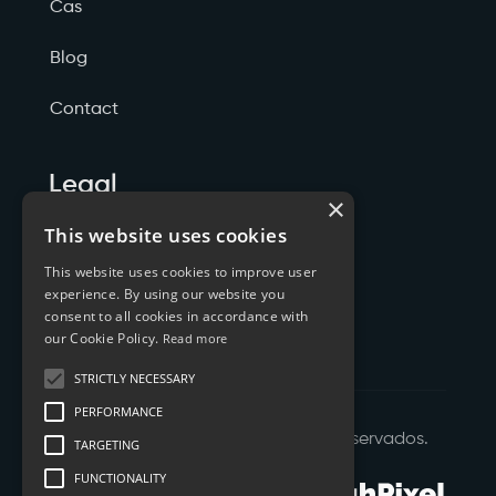
Cas
Blog
Contact
Legal
×
Politicas de Privacidade
This website uses cookies
This website uses cookies to improve user
Termos de Serviço
experience. By using our website you
consent to all cookies in accordance with
Cookies
our Cookie Policy.
Read more
STRICTLY NECESSARY
PERFORMANCE
©
2026
XTYL - Todos os Direitos Reservados.
TARGETING
FUNCTIONALITY