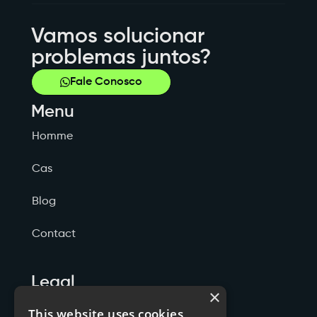
Vamos solucionar
problemas juntos?
Fale Conosco
Menu
Homme
Cas
Blog
Contact
Legal
×
Politicas de Privacidade
This website uses cookies