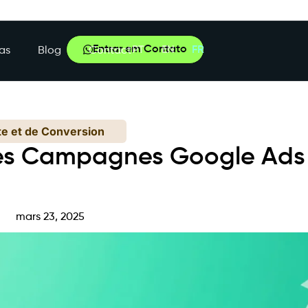
Entrar em Contato
PT
EN
FR
as
Blog
Contact
te et de Conversion
es Campagnes Google Ads 
e
mars 23, 2025