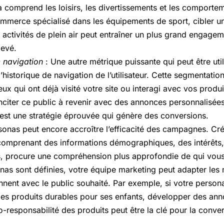
la comprend les loisirs, les divertissements et les comporte
merce spécialisé dans les équipements de sport, cibler un
s activités de plein air peut entraîner un plus grand engage
levé.
 navigation
: Une autre métrique puissante qui peut être uti
’historique de navigation de l’utilisateur. Cette segmentati
ux qui ont déjà visité votre site ou interagi avec vos produ
Inciter ce public à revenir avec des annonces personnalisées
s est une stratégie éprouvée qui génère des conversions.
sonas peut encore accroître l’efficacité des campagnes. Crée
 comprenant des informations démographiques, des intérêt
s, procure une compréhension plus approfondie de qui vous
as sont définies, votre équipe marketing peut adapter les 
onnent avec le public souhaité. Par exemple, si votre person
es produits durables pour ses enfants, développer des ann
co-responsabilité des produits peut être la clé pour la convert