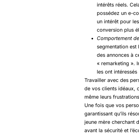
intérêts réels. Ce
possédez un e-com
un intérêt pour le
conversion plus é
Comportement de
segmentation est l
des annonces à ce
« remarketing ». 
les ont intéressé
Travailler avec des per
de vos clients idéaux,
même leurs frustration
Une fois que vos person
garantissant qu’ils rés
jeune mère cherchant d
avant la sécurité et l’é