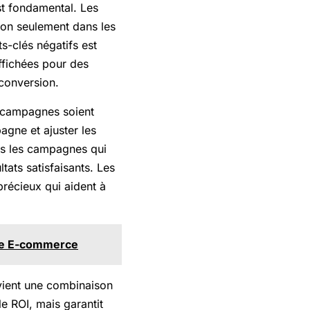
st fondamental. Les
s non seulement dans les
s-clés négatifs est
ffichées pour des
 conversion.
s campagnes soient
agne et ajuster les
ns les campagnes qui
tats satisfaisants. Les
précieux qui aident à
r le E-commerce
vient une combinaison
le ROI, mais garantit