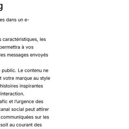
g
tes dans un e-
s caractéristiques, les
 permettra à vos
e des messages envoyés
e public. Le contenu ne
nt votre marque au style
istoires inspirantes
interaction.
afic et l’urgence des
al social peut attirer
en communiquées sur les
 soit au courant des