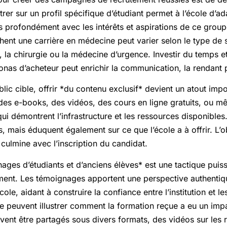
trer sur un profil spécifique d’étudiant permet à l’école d’
 profondément avec les intérêts et aspirations de ce groupe
hent une carrière en médecine peut varier selon le type de
 la chirurgie ou la médecine d’urgence. Investir du temps 
onas d’acheteur peut enrichir la communication, la rendant p
blic cible, offrir *du contenu exclusif* devient un atout impo
s e-books, des vidéos, des cours en ligne gratuits, ou mê
 qui démontrent l’infrastructure et les ressources disponibles
, mais éduquent également sur ce que l’école a à offrir. L’ob
 culmine avec l’inscription du candidat.
gnages d’étudiants et d’anciens élèves* est une tactique puis
nt. Les témoignages apportent une perspective authentiqu
cole, aidant à construire la confiance entre l’institution et le
te peuvent illustrer comment la formation reçue a eu un impac
uvent être partagés sous divers formats, des vidéos sur les