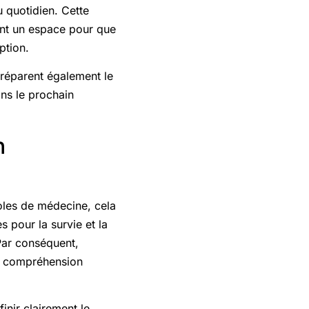
u quotidien. Cette
ment un espace pour que
ption.
réparent également le
ans le prochain
n
oles de médecine, cela
es pour la survie et la
Par conséquent,
ne compréhension
nir clairement le