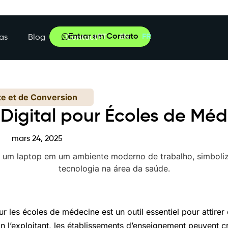
Entrar em Contato
PT
EN
FR
as
Blog
Contact
te et de Conversion
Digital pour Écoles de Mé
mars 24, 2025
ur les écoles de médecine est un outil essentiel pour attirer 
 En l’exploitant, les établissements d’enseignement peuvent