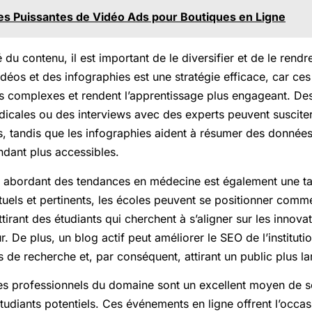
es Puissantes de Vidéo Ads pour Boutiques en Ligne
té du contenu, il est important de le diversifier et de le rend
idéos et des infographies est une stratégie efficace, car ces 
ns complexes et rendent l’apprentissage plus engageant. Des
cales ou des interviews avec des experts peuvent susciter l
, tandis que les infographies aident à résumer des données
endant plus accessibles.
 abordant des tendances en médecine est également une tact
tuels et pertinents, les écoles peuvent se positionner com
ttirant des étudiants qui cherchent à s’aligner sur les innovat
 De plus, un blog actif peut améliorer le SEO de l’institut
rs de recherche et, par conséquent, attirant un public plus la
s professionnels du domaine sont un excellent moyen de s
udiants potentiels. Ces événements en ligne offrent l’occasi