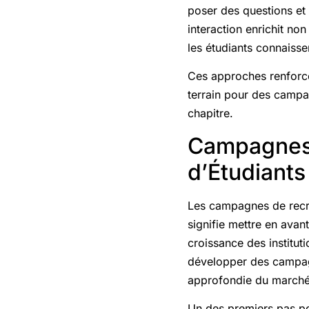
poser des questions et 
interaction enrichit no
les étudiants connaissen
Ces approches renforce
terrain pour des campag
chapitre.
Campagnes 
d’Étudiants
Les campagnes de recru
signifie mettre en avant 
croissance des institut
développer des campagn
approfondie du marché 
Un des premiers pas po