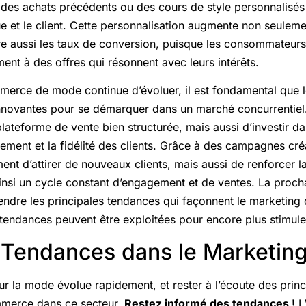
 des achats précédents ou des cours de style personnalisés 
ue et le client. Cette personnalisation augmente non seulemen
ore aussi les taux de conversion, puisque les consommateur
ent à des offres qui résonnent avec leurs intérêts.
erce de mode continue d’évoluer, il est fondamental que 
nnovantes pour se démarquer dans un marché concurrentiel.
lateforme de vente bien structurée, mais aussi d’investir da
ment et la fidélité des clients. Grâce à des campagnes créat
ent d’attirer de nouveaux clients, mais aussi de renforcer l
ainsi un cycle constant d’engagement et de ventes. La proc
ndre les principales tendances qui façonnent le marketing 
endances peuvent être exploitées pour encore plus stimuler
 Tendances dans le Marketing 
ur la mode évolue rapidement, et rester à l’écoute des prin
mmerce dans ce secteur.
Restez informé des tendances !
L’