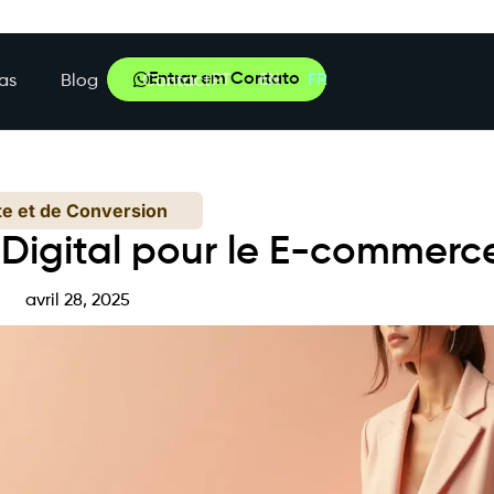
Entrar em Contato
PT
EN
FR
as
Blog
Contact
te et de Conversion
 Digital pour le E-commer
avril 28, 2025