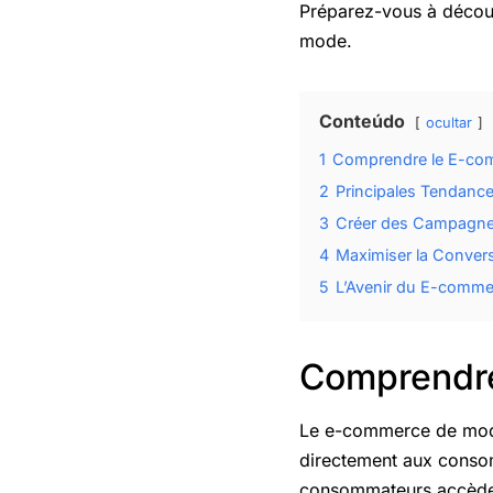
Préparez-vous à découvr
mode.
Conteúdo
ocultar
1
Comprendre le E-co
2
Principales Tendance
3
Créer des Campagne
4
Maximiser la Conver
5
L’Avenir du E-comm
Comprendr
Le e-commerce de mode 
directement aux consom
consommateurs accèdent