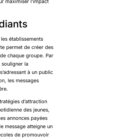
ur maximiser l’impact
diants
 les établissements
ate permet de créer des
s de chaque groupe. Par
souligner la
s’adressant à un public
ion, les messages
ère.
ratégies d’attraction
uotidienne des jeunes,
 Des annonces payées
le message atteigne un
 écoles de promouvoir