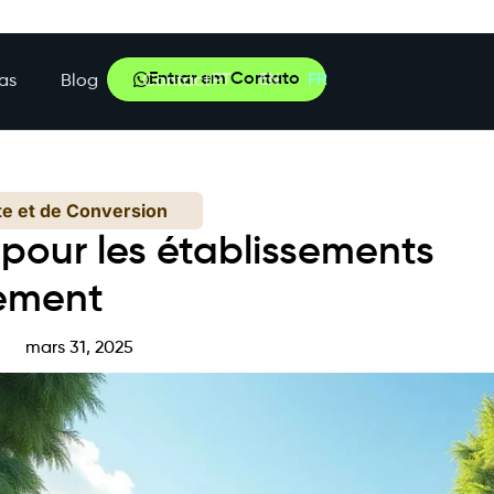
Entrar em Contato
PT
EN
FR
as
Blog
Contact
te et de Conversion
pour les établissements
ement
mars 31, 2025