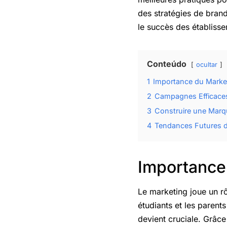
des stratégies de brand
le succès des établiss
Conteúdo
ocultar
1
Importance du Market
2
Campagnes Efficaces
3
Construire une Marqu
4
Tendances Futures d
Importance
Le marketing joue un rô
étudiants et les parent
devient cruciale. Grâc