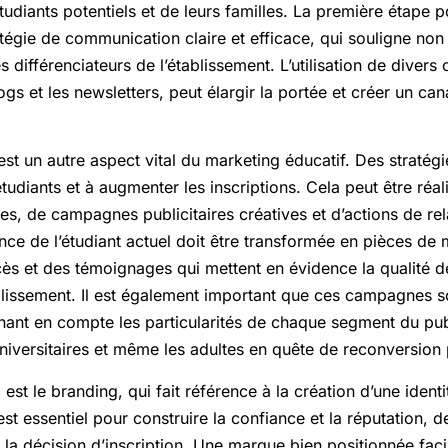
étudiants potentiels et de leurs familles. La première étape po
tégie de communication claire et efficace, qui souligne non
s différenciateurs de l’établissement. L’utilisation de diver
gs et les newsletters, peut élargir la portée et créer un can
 est un autre aspect vital du marketing éducatif. Des stratégi
udiants et à augmenter les inscriptions. Cela peut être réali
es, de campagnes publicitaires créatives et d’actions de rel
e de l’étudiant actuel doit être transformée en pièces de 
cès et des témoignages qui mettent en évidence la qualité d
ablissement. Il est également important que ces campagnes 
enant en compte les particularités de chaque segment du pu
universitaires et même les adultes en quête de reconversion 
 est le branding, qui fait référence à la création d’une ident
t essentiel pour construire la confiance et la réputation, d
 la décision d’inscription. Une marque bien positionnée faci