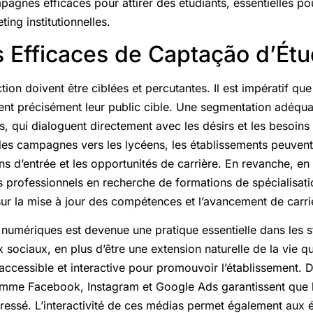
gnes efficaces pour attirer des étudiants, essentielles po
ing institutionnelles.
Efficaces de Captação d’Étu
ion doivent être ciblées et percutantes. Il est impératif que
ient précisément leur public cible. Une segmentation adéqu
, qui dialoguent directement avec les désirs et les besoin
des campagnes vers les lycéens, les établissements peuvent 
 d’entrée et les opportunités de carrière. En revanche, en 
 professionnels en recherche de formations de spécialisat
ur la mise à jour des compétences et l’avancement de carri
s numériques est devenue une pratique essentielle dans les st
x sociaux, en plus d’être une extension naturelle de la vie q
 accessible et interactive pour promouvoir l’établissement.
omme Facebook, Instagram et Google Ads garantissent que 
téressé. L’interactivité de ces médias permet également aux