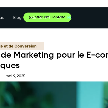
Entrar em Contato
PT
EN
FR
as
Blog
Contact
te et de Conversion
s de Marketing pour le E-c
iques
mai 9, 2025