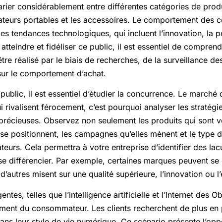
varier considérablement entre différentes catégories de produ
ateurs portables et les accessoires. Le comportement des
es tendances technologiques, qui incluent l’innovation, la po
r atteindre et fidéliser ce public, il est essentiel de compre
être réalisé par le biais de recherches, de la surveillance d
sur le comportement d’achat.
 public, il est essentiel d’étudier la concurrence. Le marché
rivalisent férocement, c’est pourquoi analyser les stratégies
 précieuses. Observez non seulement les produits qui sont 
 positionnent, les campagnes qu’elles mènent et le type d
urs. Cela permettra à votre entreprise d’identifier des lac
se différencier. Par exemple, certaines marques peuvent se 
d’autres misent sur une qualité supérieure, l’innovation ou l’
tes, telles que l’intelligence artificielle et l’Internet des O
ent du consommateur. Les clients recherchent de plus en p
dans leur style de vie numérique. Ce scénario présente l’opp