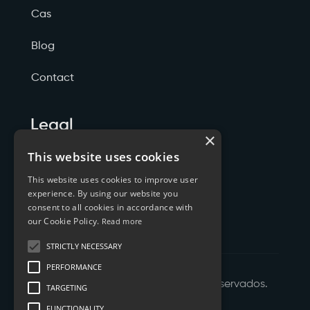
Cas
Blog
Contact
Legal
×
Politicas de Privacidade
This website uses cookies
This website uses cookies to improve user
Termos de Serviço
experience. By using our website you
consent to all cookies in accordance with
Cookies
our Cookie Policy.
Read more
STRICTLY NECESSARY
PERFORMANCE
©
2026
XTYL - Todos os Direitos Reservados.
TARGETING
FUNCTIONALITY