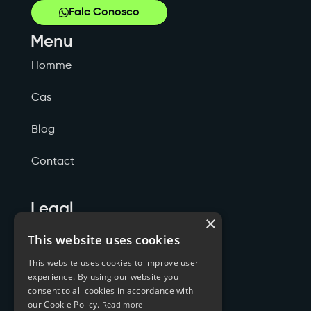
Fale Conosco
Menu
Homme
Cas
Blog
Contact
Legal
×
Politicas de Privacidade
This website uses cookies
This website uses cookies to improve user
Termos de Serviço
experience. By using our website you
consent to all cookies in accordance with
Cookies
our Cookie Policy.
Read more