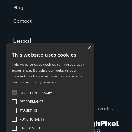
Blog
Contact
Legal
×
Politicas de Privacidade
This website uses cookies
This website uses cookies to improve user
Termos de Serviço
experience. By using our website you
consent to all cookies in accordance with
Cookies
our Cookie Policy.
Read more
STRICTLY NECESSARY
PERFORMANCE
©
2026
XTYL - Todos os Direitos Reservados.
TARGETING
FUNCTIONALITY
UNCLASSIFIED