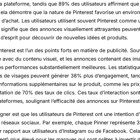
 plateforme, tandis que 89% des utilisateurs affirment que 
 Cela démontre que la nature de Pinterest favorise un envir
 d’achat. Les utilisateurs utilisent souvent Pinterest comme u
 signifie que des annonces visuellement attrayantes peuvent 
 d’esprit pour découvrir de nouvelles idées et produits.
nterest est l’un des points forts en matière de publicité. Souv
e avec du contenu visuel, et les annonces contenant des im
s performances substantiellement meilleures. Les statistiqu
os de visages peuvent générer 38% plus d’engagement, tandi
informations supplémentaires sur le produit, comme les prix 
ation de 70% des taux de clics. Ces taux d’interaction son
teformes, soulignant l’efficacité des annonces sur Pinterest
gner est que les utilisateurs de Pinterest ont une intention d
s réseaux sociaux. Par exemple, chaque Pinner représente 3
r rapport aux utilisateurs d’Instagram ou de Facebook. Cela
ent) plus élevé pour les marques qui sont prêtes à investir