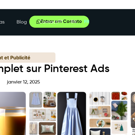
Entrar em Contato
PT
EN
FR
as
Blog
Contact
t et Publicité
let sur Pinterest Ads
janvier 12, 2025