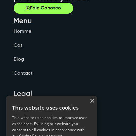
Fale Conosco
Menu
Homme
Cas
Blog
Contact
Legal
×
Politicas de Privacidade
This website uses cookies
This website uses cookies to improve user
Termos de Serviço
experience. By using our website you
consent to all cookies in accordance with
Cookies
our Cookie Policy.
Read more