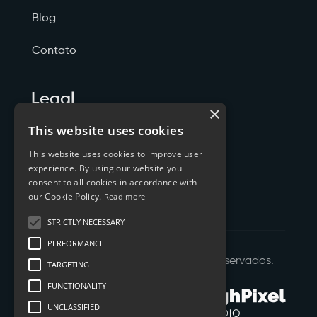
Blog
Contato
Legal
×
Politicas de Privacidade
This website uses cookies
This website uses cookies to improve user
Termos de Serviço
experience. By using our website you
consent to all cookies in accordance with
Cookies
our Cookie Policy.
Read more
STRICTLY NECESSARY
PERFORMANCE
©
2026
XTYL - Todos os Direitos Reservados.
TARGETING
FUNCTIONALITY
UNCLASSIFIED