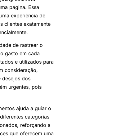
uma página. Essa
 uma experiência de
s clientes exatamente
encialmente.
dade de rastrear o
po gasto em cada
tados e utilizados para
em consideração,
e desejos dos
ém urgentes, pois
entos ajuda a guiar o
iferentes categorias
ionados, reforçando a
erces que oferecem uma