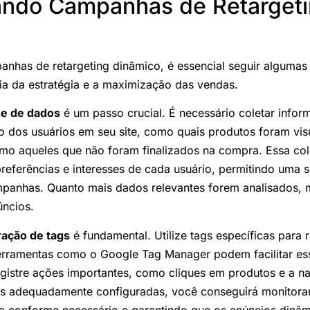
ndo Campanhas de Retarget
nhas de retargeting dinâmico, é essencial seguir algumas
cia da estratégia e a maximização das vendas.
se de dados
é um passo crucial. É necessário coletar info
 dos usuários em seu site, como quais produtos foram vis
smo aqueles que não foram finalizados na compra. Essa co
preferências e interesses de cada usuário, permitindo uma
mpanhas. Quanto mais dados relevantes forem analisados, m
úncios.
ração de tags
é fundamental. Utilize tags específicas para r
Ferramentas como o Google Tag Manager podem facilitar es
egistre ações importantes, como cliques em produtos e a 
s adequadamente configuradas, você conseguirá monitorar 
ia conforme necessário e garantindo que os anúncios dinâ