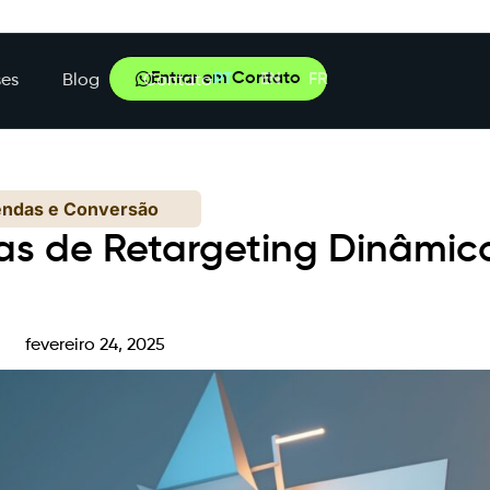
Entrar em Contato
PT
EN
FR
es
Blog
Contato
endas e Conversão
 de Retargeting Dinâmico
e
fevereiro 24, 2025