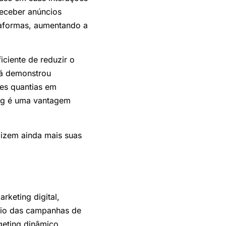
receber anúncios
taformas, aumentando a
ciente de reduzir o
já demonstrou
es quantias em
ng é uma vantagem
mizem ainda mais suas
rketing digital,
rio das campanhas de
rgeting dinâmico