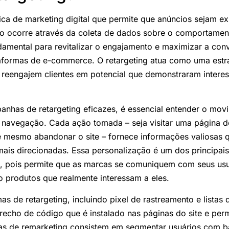
ica de marketing digital que permite que anúncios sejam ex
Isso ocorre através da coleta de dados sobre o comportamen
amental para revitalizar o engajamento e maximizar a con
aformas de e-commerce. O retargeting atua como uma estra
 reengajem clientes em potencial que demonstraram intere
nhas de retargeting eficazes, é essencial entender o mov
 navegação. Cada ação tomada – seja visitar uma página d
té mesmo abandonar o site – fornece informações valiosas
ais direcionadas. Essa personalização é um dos principais
az, pois permite que as marcas se comuniquem com seus us
o produtos que realmente interessam a eles.
as de retargeting, incluindo pixel de rastreamento e listas 
recho de código que é instalado nas páginas do site e per
stas de remarketing consistem em segmentar usuários com 