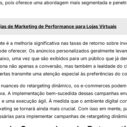
s, pois oferece uma abordagem mais segmentada e penetra
ias de Marketing de Performance para Lojas Virtuais
e é a melhoria significativa nas taxas de retorno sobre in
ode oferecer. Os anúncios personalizados geralmente leva
aixo, uma vez que são exibidos para um público que já de
iona não apenas a conversão, mas também a lealdade do cli
fertas transmite uma atenção especial às preferências do c
uances do retargeting dinâmico, os e-commerces podem 
iva. A implementação bem-sucedida dessas campanhas env
o e uma execução ágil. À medida que o ambiente digital cont
eting se tornará ainda mais crucial. Com isso em mente, 
essárias para implementar campanhas de retargeting dinâmi