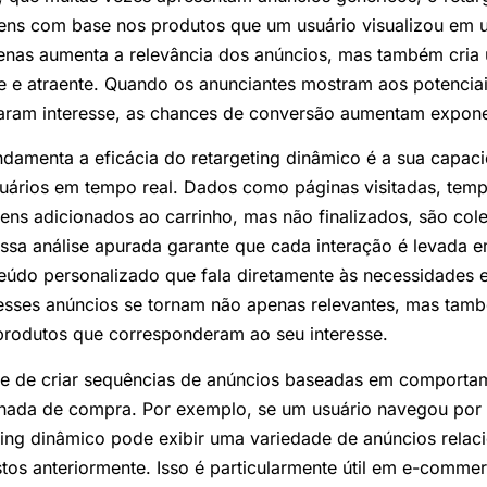
ens com base nos produtos que um usuário visualizou em 
enas aumenta a relevância dos anúncios, mas também cria
e e atraente. Quando os anunciantes mostram aos potenciai
raram interesse, as chances de conversão aumentam expon
damenta a eficácia do retargeting dinâmico é a sua capaci
ários em tempo real. Dados como páginas visitadas, tem
ens adicionados ao carrinho, mas não finalizados, são cole
Essa análise apurada garante que cada interação é levada 
eúdo personalizado que fala diretamente às necessidades 
esses anúncios se tornam não apenas relevantes, mas tamb
produtos que corresponderam ao seu interesse.
de de criar sequências de anúncios baseadas em comportam
nada de compra. Por exemplo, se um usuário navegou por d
ting dinâmico pode exibir uma variedade de anúncios relac
stos anteriormente. Isso é particularmente útil em e-comm