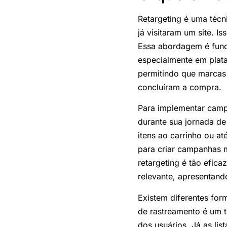
Retargeting é uma técn
já visitaram um site. 
Essa abordagem é fund
especialmente em plat
permitindo que marcas
concluíram a compra.
Para implementar campa
durante sua jornada de
itens ao carrinho ou a
para criar campanhas m
retargeting é tão efic
relevante, apresentand
Existem diferentes form
de rastreamento é um t
dos usuários. Já as li