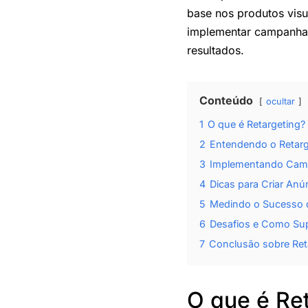
base nos produtos vis
implementar campanhas 
resultados.
Conteúdo
ocultar
1
O que é Retargeting?
2
Entendendo o Retarg
3
Implementando Camp
4
Dicas para Criar Anú
5
Medindo o Sucesso
6
Desafios e Como Su
7
Conclusão sobre Ret
O que é Re