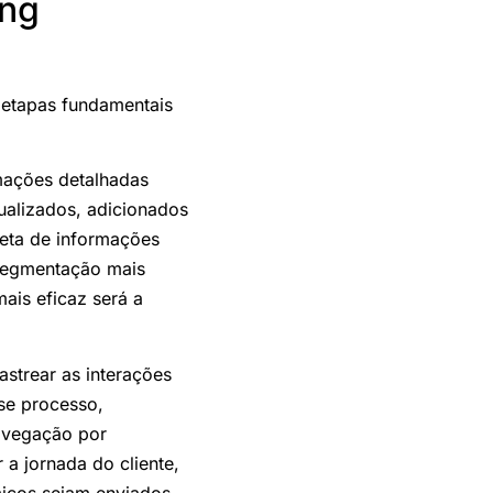
ing
 etapas fundamentais
rmações detalhadas
ualizados, adicionados
leta de informações
 segmentação mais
ais eficaz será a
astrear as interações
se processo,
navegação por
a jornada do cliente,
micos sejam enviados