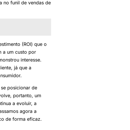
 no funil de vendas de
vestimento (ROI) que o
m a um custo por
monstrou interesse.
ente, já que a
onsumidor.
se posicionar de
olve, portanto, um
inua a evoluir, a
passamos agora a
co de forma eficaz.