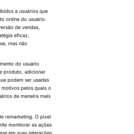
ibidos a usuários que
to online do usuário.
versão de vendas,
tégia eficaz,
sse, mas não
imento do usuário
e produto, adicionar
 que podem ser usadas
 motivos pelos quais o
uários de maneira mais
de remarketing. O pixel
mite monitorar as ações
base em suas interações