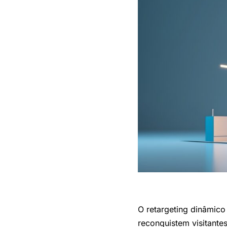
O retargeting dinâmic
reconquistem visitant