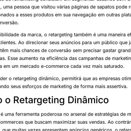
, uma pessoa que visitou várias páginas de sapatos pode 
ionados a esses produtos em sua navegação em outras pla
onversão.
ibilidade da marca, o retargeting também é uma maneira efi
clientes. Ao direcionar seus anúncios para um público que 
 têm mais chances de conversão sem precisar gastar grand
s. Esse aumento na eficiência das campanhas de marketi
tiva em um mercado e-commerce cada vez mais saturado.
der o retargeting dinâmico, permitirá que as empresas oti
zando seus esforços de marketing de forma mais assertiva.
 o Retargeting Dinâmico
 é uma ferramenta poderosa no arsenal de estratégias de ma
commerces que buscam maximizar suas vendas. Ao contrá
is, que muitas vezes apresentam anúncios genéricos, o reta