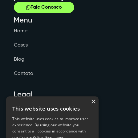
Fale Conosco
Menu
Home
Cases
Blog
Contato
Legal
×
Politicas de Privacidade
This website uses cookies
This website uses cookies to improve user
Termos de Serviço
experience. By using our website you
consent to all cookies in accordance with
Cookies
our Cookie Policy.
Read more