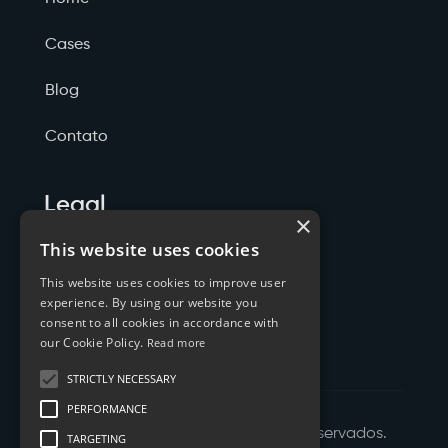
Cases
Blog
Contato
Legal
×
Politicas de Privacidade
This website uses cookies
This website uses cookies to improve user
Termos de Serviço
experience. By using our website you
consent to all cookies in accordance with
Cookies
our Cookie Policy.
Read more
STRICTLY NECESSARY
PERFORMANCE
©
2026
XTYL - Todos os Direitos Reservados.
TARGETING