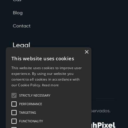
Blog
Contact
Legal
×
Politicas de Privacidade
This website uses cookies
This website uses cookies to improve user
Termos de Serviço
experience. By using our website you
consent to all cookies in accordance with
Cookies
our Cookie Policy.
Read more
STRICTLY NECESSARY
PERFORMANCE
©
2026
XTYL - Todos os Direitos Reservados.
TARGETING
FUNCTIONALITY