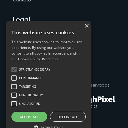
Contato
Legal
×
Politicas de Privacidade
This website uses cookies
This website uses cookies to improve user
Termos de Serviço
experience. By using our website you
consent to all cookies in accordance with
Cookies
our Cookie Policy.
Read more
STRICTLY NECESSARY
PERFORMANCE
©
2026
XTYL - Todos os Direitos Reservados.
TARGETING
FUNCTIONALITY
UNCLASSIFIED
ACCEPT ALL
DECLINE ALL
SHOW DETAILS