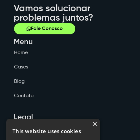
Vamos solucionar
problemas juntos?
Fale Conosco
Menu
Home
Cases
Blog
Contato
Legal
×
Politicas de Privacidade
This website uses cookies